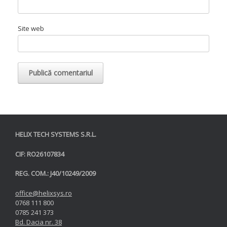
Site web
HELIX TECH SYSTEMS S.R.L.
CIF: RO26107834
REG. COM.: J40/10249/2009
office@helixsys.ro
0768 111 800
0785 241 373
Bd. Dacia nr. 38