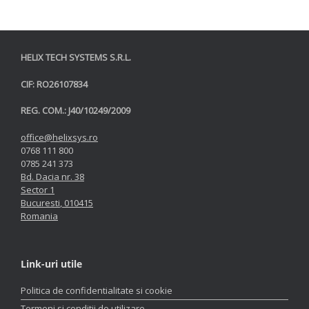
HELIX TECH SYSTEMS S.R.L.
CIF: RO26107834
REG. COM.: J40/10249/2009
office@helixsys.ro
0768 111 800
0785 241 373
Bd. Dacia nr. 38
Sector 1
Bucuresti
,
010415
Romania
Link-uri utile
Politica de confidentialitate si cookie
Termeni si conditii de utilizare