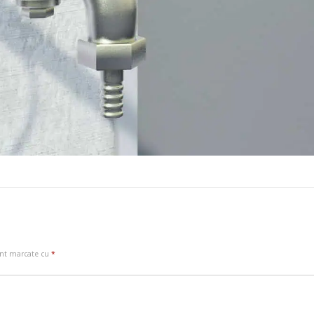
unt marcate cu
*