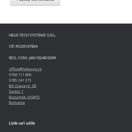
HELIX TECH SYSTEMS S.R.L.
CIF: RO26107834
REG. COM.: J40/10249/2009
office@helixsys.ro
0768 111 800
0785 241 373
Bd. Dacia nr. 38
Sector 1
Bucuresti
,
010415
Romania
Link-uri utile