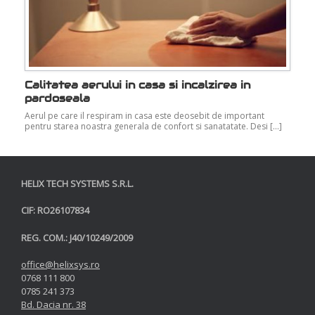
Calitatea aerului in casa si incalzirea in
pardoseala
Aerul pe care il respiram in casa este deosebit de important
pentru starea noastra generala de confort si sanatatate. Desi […]
HELIX TECH SYSTEMS S.R.L.
CIF: RO26107834
REG. COM.: J40/10249/2009
office@helixsys.ro
0768 111 800
0785 241 373
Bd. Dacia nr. 38