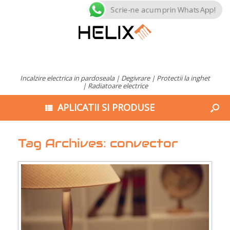
Scrie-ne acum prin WhatsApp!
Incalzire electrica in pardoseala | Degivrare | Protectii la inghet
| Radiatoare electrice
APLICATII SI PRODUSE
Tag Archives:
convector